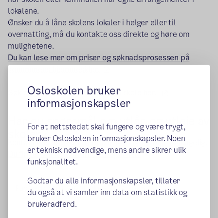
lokalene.
Ønsker du å låne skolens lokaler i helger eller til
overnatting, må du kontakte oss direkte og høre om
mulighetene.
Du kan lese mer om priser og søknadsprosessen på
(ekstern lenke)
kommunens hjemmesider.
Osloskolen bruker
(ekstern lenke
Søk om lån eller leie av Kampen skole her.
informasjonskapsler
Har du spørsmål om utlån og utleie av
For at nettstedet skal fungere og være trygt,
skolen?
bruker Osloskolen informasjonskapsler. Noen
Kontakt oss hvis du lurer på hvilke rom vi har tilgjengelig.
er teknisk nødvendige, mens andre sikrer ulik
Du finner vår kontaktinformasjon her.
funksjonalitet.
Godtar du alle informasjonskapsler, tillater
Publisert:
12.01.2024
Endret:
30.04.2025
du også at vi samler inn data om statistikk og
brukeradferd.